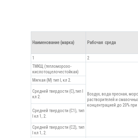
Наименование
(марка)
Рабочая
среда
1
2
ТМКЩ (тепломорозо-
кислотощелочестойкая)
Мягкая (М) тип I, кл 2.
Средней твердости (С),тип I
Воздух, вода пресная, мор
кл 2.
растворителей и смазочны
концентрацией до 20% при 
Средней твердости (С1), тип
I кл 1, 2.
Средней твердости (С2), тип
I кл 1, 2.