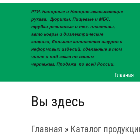
РТИ. Напорные и Напорно-всасывающие
рукава, Дюриты, Пищевые и МБС,
трубки резиновые и тех. пластины,
авто ковры и диэлектрические
коврики, большое количество шнуров и
неформовых изделий, сделанные в том
числе и под заказ по вашим
чертежам. Продажа по всей России.
Главная
Вы здесь
Главная
»
Каталог продукци