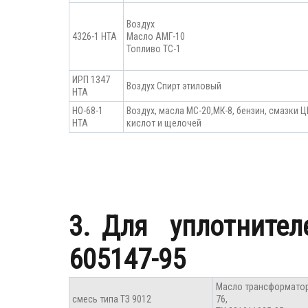
Воздух
4326-1 НТА
Масло АМГ-10
Топливо ТС-1
ИРП 1347
Воздух Спирт этиловый
НТА
НО-68-1
Воздух, масла МС-20,МК-8, бензин, смазки 
НТА
кислот и щелочей
3. Для уплотнител
605147-95
Масло трансформато
смесь типа ТЗ 9012
76,